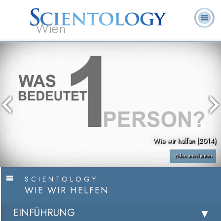
Wien
L. Ron
Was ist
Ehrenamtliche
Häufig gestellte
Bücher
Hubbard
Scientology?
Geistliche
Fragen
Wie wir helfen (2014)
Video anschauen
SCIENTOLOGY:
WIE WIR HELFEN
EINFÜHRUNG