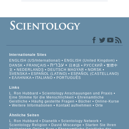
Internationale Sites
ENGLISH (US/International)
ENGLISH (United Kingdom)
עברית
DANSK
FRANÇAIS
日本語
РУССКИЙ
繁體中
文
NEDERLANDS
DEUTSCH
MAGYAR
NORSK
SVENSKA
ESPAÑOL (LATINO)
ESPAÑOL (CASTELLANO)
ΕΛΛΗΝΙΚA
ITALIANO
PORTUGUÊS
Links
L. Ron Hubbard
Scientology Anschauungen und Praxis
Eine Stimme für die Menschlichkeit
Ehrenamtliche
Geistliche
Häufig gestellte Fragen
Bücher
Online-Kurse
Weitere Informationen
Kontakt aufnehmen
Orte
Ähnliche Seiten
L. Ron Hubbard
Dianetik
Scientology Network
Scientology Religion
David Miscavige
Starten Sie Ihren