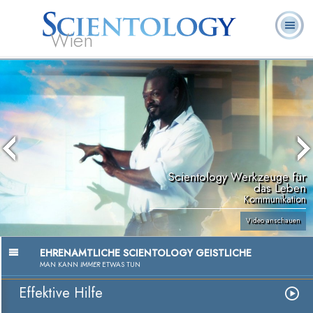
Wien
L. Ron
Was ist
Ehrenamtliche
Häufig gestellte
Bücher
Hubbard
Scientology?
Geistliche
Fragen
Scientology Werkzeuge für
das Leben
Kommunikation
Video anschauen
EHRENAMTLICHE SCIENTOLOGY GEISTLICHE
MAN KANN
IMMER
ETWAS TUN
Effektive Hilfe