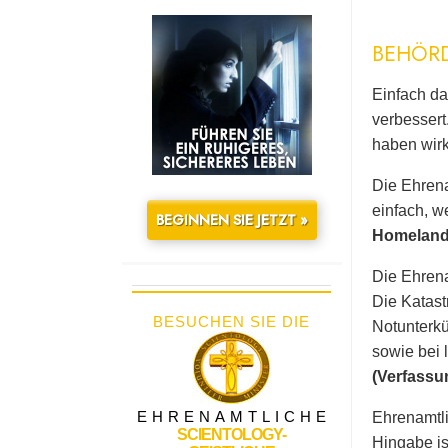
BEHÖR
Einfach da
verbessert
haben wirk
Die Ehrena
einfach, w
BEGINNEN SIE JETZT »
Homeland 
Die Ehrena
Die Katast
BESUCHEN SIE DIE
Notunterkü
sowie bei 
(Verfassu
EHRENAMTLICHE
Ehrenamtli
SCIENTOLOGY-
Hingabe is