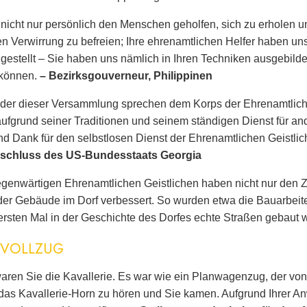
nicht nur persönlich den Menschen geholfen, sich zu erholen u
n Verwirrung zu befreien; Ihre ehrenamtlichen Helfer haben u
gestellt – Sie haben uns nämlich in Ihren Techniken ausgebildet
 können.
– Bezirksgouverneur, Philippinen
eder dieser Versammlung sprechen dem Korps der Ehrenamtliche
ufgrund seiner Traditionen und seinem ständigen Dienst für a
d Dank für den selbstlosen Dienst der Ehrenamtlichen Geistlic
schluss des US-Bundesstaats Georgia
egenwärtigen Ehrenamtlichen Geistlichen haben nicht nur den
er Gebäude im Dorf verbessert. So wurden etwa die Bauarbeit
rsten Mal in der Geschichte des Dorfes echte Straßen gebaut
SVOLLZUG
aren Sie die Kavallerie. Es war wie ein Planwagenzug, der von 
as Kavallerie-Horn zu hören und Sie kamen. Aufgrund Ihrer Anwe