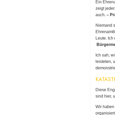
Ein Ehrena
zeigt jeder
auch.
– Pr
Niemand so
Ehrenamtli
Leute. Ich
Bürgermei
Ich sah, w
leisteten,
demonstri
KATAST
Diese Enge
sind hier, 
Wir haben 
organisiert