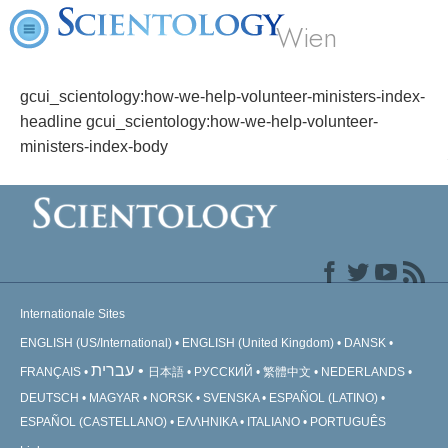
Wien
gcui_scientology:how-we-help-volunteer-ministers-index-
headline gcui_scientology:how-we-help-volunteer-
ministers-index-body
Internationale Sites
ENGLISH (US/International)
ENGLISH (United Kingdom)
DANSK
עברית
FRANÇAIS
日本語
РУССКИЙ
繁體中文
NEDERLANDS
DEUTSCH
MAGYAR
NORSK
SVENSKA
ESPAÑOL (LATINO)
ESPAÑOL (CASTELLANO)
ΕΛΛΗΝΙΚA
ITALIANO
PORTUGUÊS