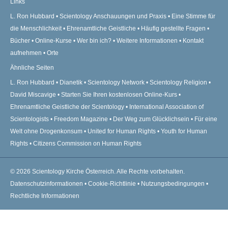
Links
L. Ron Hubbard
Scientology Anschauungen und Praxis
Eine Stimme für
die Menschlichkeit
Ehrenamtliche Geistliche
Häufig gestellte Fragen
Bücher
Online-Kurse
Wer bin ich?
Weitere Informationen
Kontakt
aufnehmen
Orte
Ähnliche Seiten
L. Ron Hubbard
Dianetik
Scientology Network
Scientology Religion
David Miscavige
Starten Sie Ihren kostenlosen Online-Kurs
Ehrenamtliche Geistliche der Scientology
International Association of
Scientologists
Freedom Magazine
Der Weg zum Glücklichsein
Für eine
Welt ohne Drogenkonsum
United for Human Rights
Youth for Human
Rights
Citizens Commission on Human Rights
© 2026
Scientology Kirche Österreich.
Alle Rechte vorbehalten.
Datenschutzinformationen
•
Cookie-Richtlinie
•
Nutzungsbedingungen
•
Rechtliche Informationen