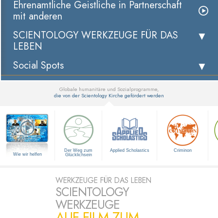
Ehrenamtliche Geistliche in Partnerschaft
mit anderen
SCIENTOLOGY WERKZEUGE FÜR DAS
LEBEN
Social Spots
Globale humanitäre und Sozialprogramme,
die von der Scientology Kirche gefördert werden
▼
Der Weg zum
Applied Scholastics
Criminon
Wie wir helfen
Glücklichsein
WERKZEUGE FÜR DAS LEBEN
SCIENTOLOGY
WERKZEUGE
AUF FILM ZUM