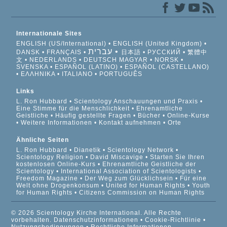
Internationale Sites
ENGLISH (US/International)
ENGLISH (United Kingdom)
עברית
DANSK
FRANÇAIS
日本語
РУССКИЙ
繁體中
文
NEDERLANDS
DEUTSCH
MAGYAR
NORSK
SVENSKA
ESPAÑOL (LATINO)
ESPAÑOL (CASTELLANO)
ΕΛΛΗΝΙΚA
ITALIANO
PORTUGUÊS
Links
L. Ron Hubbard
Scientology Anschauungen und Praxis
Eine Stimme für die Menschlichkeit
Ehrenamtliche
Geistliche
Häufig gestellte Fragen
Bücher
Online-Kurse
Weitere Informationen
Kontakt aufnehmen
Orte
Ähnliche Seiten
L. Ron Hubbard
Dianetik
Scientology Network
Scientology Religion
David Miscavige
Starten Sie Ihren
kostenlosen Online-Kurs
Ehrenamtliche Geistliche der
Scientology
International Association of Scientologists
Freedom Magazine
Der Weg zum Glücklichsein
Für eine
Welt ohne Drogenkonsum
United for Human Rights
Youth
for Human Rights
Citizens Commission on Human Rights
© 2026 Scientology Kirche International. Alle Rechte
vorbehalten.
Datenschutzinformationen
•
Cookie-Richtlinie
•