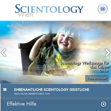
Wien
L. Ron
Was ist
Ehrenamtliche
Häufig gestellte
Bücher
Hubbard
Scientology?
Geistliche
Fragen
Scientology Werkzeuge für
das Leben
Kinder
Video anschauen
EHRENAMTLICHE SCIENTOLOGY GEISTLICHE
MAN KANN
IMMER
ETWAS TUN
Effektive Hilfe