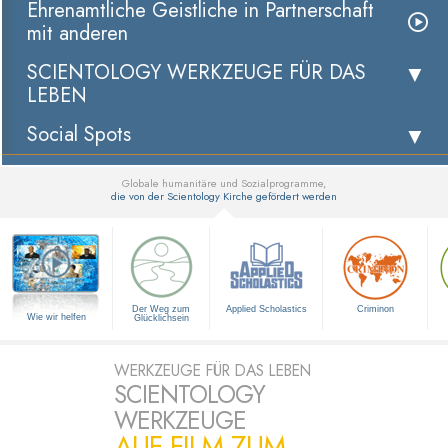
Ehrenamtliche Geistliche in Partnerschaft
mit anderen
SCIENTOLOGY WERKZEUGE FÜR DAS
LEBEN
Social Spots
Globale humanitäre und Sozialprogramme,
die von der Scientology Kirche gefördert werden
▼
Der Weg zum
Applied Scholastics
Criminon
Wie wir helfen
Glücklichsein
WERKZEUGE FÜR DAS LEBEN
SCIENTOLOGY
WERKZEUGE
AUF FILM ZUM