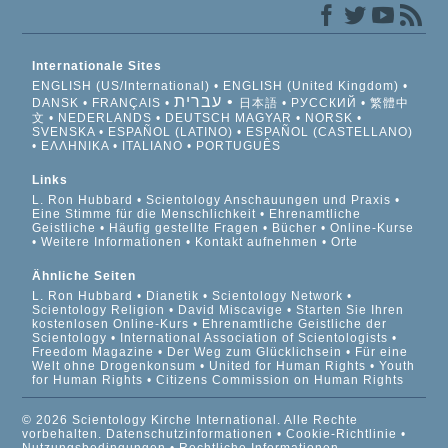
Internationale Sites
ENGLISH (US/International)
ENGLISH (United Kingdom)
עברית
DANSK
FRANÇAIS
日本語
РУССКИЙ
繁體中
文
NEDERLANDS
DEUTSCH
MAGYAR
NORSK
SVENSKA
ESPAÑOL (LATINO)
ESPAÑOL (CASTELLANO)
ΕΛΛΗΝΙΚA
ITALIANO
PORTUGUÊS
Links
L. Ron Hubbard
Scientology Anschauungen und Praxis
Eine Stimme für die Menschlichkeit
Ehrenamtliche
Geistliche
Häufig gestellte Fragen
Bücher
Online-Kurse
Weitere Informationen
Kontakt aufnehmen
Orte
Ähnliche Seiten
L. Ron Hubbard
Dianetik
Scientology Network
Scientology Religion
David Miscavige
Starten Sie Ihren
kostenlosen Online-Kurs
Ehrenamtliche Geistliche der
Scientology
International Association of Scientologists
Freedom Magazine
Der Weg zum Glücklichsein
Für eine
Welt ohne Drogenkonsum
United for Human Rights
Youth
for Human Rights
Citizens Commission on Human Rights
© 2026 Scientology Kirche International. Alle Rechte
vorbehalten.
Datenschutzinformationen
•
Cookie-Richtlinie
•