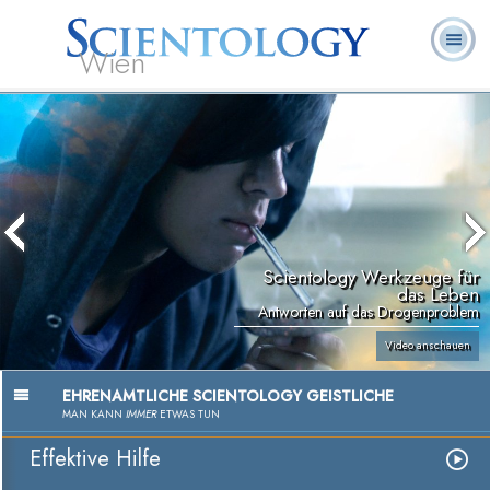
Wien
L. Ron
Was ist
Ehrenamtliche
Häufig gestellte
Bücher
Hubbard
Scientology?
Geistliche
Fragen
Scientology Werkzeuge für
das Leben
Antworten auf das Drogenproblem
Video anschauen
EHRENAMTLICHE SCIENTOLOGY GEISTLICHE
MAN KANN
IMMER
ETWAS TUN
Effektive Hilfe