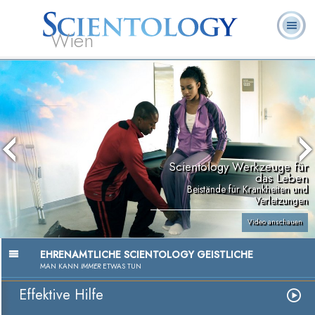
Wien
L. Ron
Was ist
Ehrenamtliche
Häufig gestellte
Bücher
Hubbard
Scientology?
Geistliche
Fragen
Scientology Werkzeuge für
das Leben
Beistände für Krankheiten und
Verletzungen
Video anschauen
EHRENAMTLICHE SCIENTOLOGY GEISTLICHE
MAN KANN
IMMER
ETWAS TUN
Effektive Hilfe