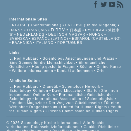
Internationale Sites
ENGLISH (US/International)
ENGLISH (United Kingdom)
עברית
DANSK
FRANÇAIS
日本語
РУССКИЙ
繁體中
文
NEDERLANDS
DEUTSCH
MAGYAR
NORSK
SVENSKA
ESPAÑOL (LATINO)
ESPAÑOL (CASTELLANO)
ΕΛΛΗΝΙΚA
ITALIANO
PORTUGUÊS
Links
L. Ron Hubbard
Scientology Anschauungen und Praxis
Eine Stimme für die Menschlichkeit
Ehrenamtliche
Geistliche
Häufig gestellte Fragen
Bücher
Online-Kurse
Weitere Informationen
Kontakt aufnehmen
Orte
Ähnliche Seiten
L. Ron Hubbard
Dianetik
Scientology Network
Scientology Religion
David Miscavige
Starten Sie Ihren
kostenlosen Online-Kurs
Ehrenamtliche Geistliche der
Scientology
International Association of Scientologists
Freedom Magazine
Der Weg zum Glücklichsein
Für eine
Welt ohne Drogenkonsum
United for Human Rights
Youth
for Human Rights
Citizens Commission on Human Rights
© 2026 Scientology Kirche International. Alle Rechte
vorbehalten.
Datenschutzinformationen
•
Cookie-Richtlinie
•