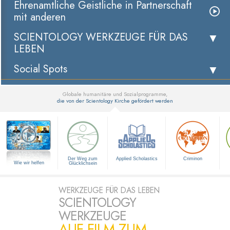
Ehrenamtliche Geistliche in Partnerschaft
mit anderen
SCIENTOLOGY WERKZEUGE FÜR DAS
LEBEN
Social Spots
Globale humanitäre und Sozialprogramme,
die von der Scientology Kirche gefördert werden
▼
Der Weg zum
Applied Scholastics
Criminon
Wie wir helfen
Glücklichsein
WERKZEUGE FÜR DAS LEBEN
SCIENTOLOGY
WERKZEUGE
AUF FILM ZUM