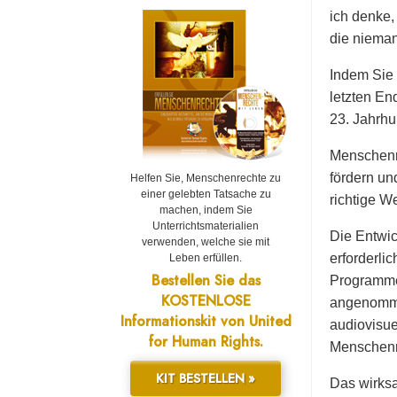
ich denke,
die nieman
Indem Sie 
letzten En
23. Jahrhu
Menschenre
fördern un
Helfen Sie, Menschenrechte zu
einer gelebten Tatsache zu
richtige W
machen, indem Sie
Unterrichtsmaterialien
Die Entwic
verwenden, welche sie mit
erforderli
Leben erfüllen.
Bestellen Sie das
Programmen
KOSTENLOSE
angenomme
Informationskit von United
audiovisue
for Human Rights.
Menschenr
KIT BESTELLEN »
Das wirks