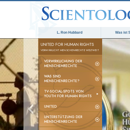
L. Ron Hubbard
Was ist 
UNITED FOR HUMAN RIGHTS
VERWIRKLICHT MENSCHENRECHTE WELTWEIT
VERWIRKLICHUNG DER
MENSCHENRECHTE
WAS SIND
MENSCHENRECHTE?
TV-SOCIAL-SPOTS VON
YOUTH FOR HUMAN RIGHTS
UNITED
UNTERSTÜTZUNG DER
MENSCHENRECHTE