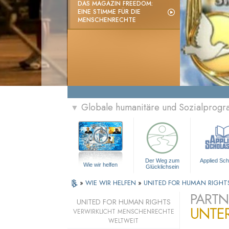
DAS MAGAZIN FREEDOM:
EINE STIMME FÜR DIE
MENSCHENRECHTE
Globale humanitäre und Sozialprog
▼
Der Weg zum
Applied Sch
Wie wir helfen
Glücklichsein
»
WIE WIR HELFEN
»
UNITED FOR HUMAN RIGHT
PARTN
UNITED FOR HUMAN RIGHTS
UNTE
VERWIRKLICHT MENSCHENRECHTE
WELTWEIT