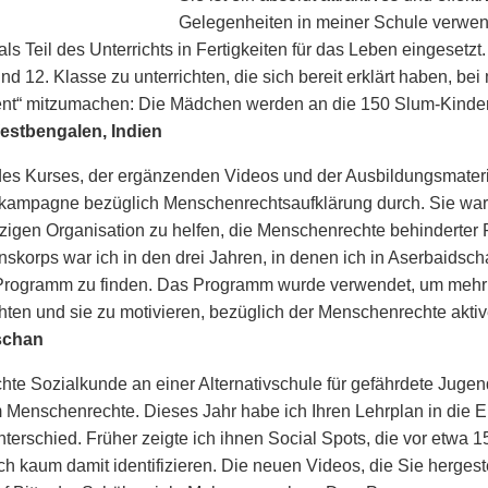
Gelegenheiten in meiner Schule verwend
als Teil des Unterrichts in Fertigkeiten für das Leben eingesetz
 und 12. Klasse zu unterrichten, die sich bereit erklärt haben, b
t“ mitzumachen: Die Mädchen werden an die 150 Slum-Kinder 
estbengalen, Indien
es Kurses, der ergänzenden Videos und der Ausbildungsmateri
ampagne bezüglich Menschenrechts­aufklärung durch. Sie ware
igen Organisation zu helfen, die Menschenrechte behinderter 
skorps war ich in den drei Jahren, in denen ich in Aserbaidschan
Programm zu finden. Das Programm wurde verwendet, um mehr
chten und sie zu motivieren, bezüglich der Menschenrechte akti
schan
ichte Sozialkunde an einer Alternativschule für gefährdete Jugend
 Menschenrechte. Dieses Jahr habe ich Ihren Lehrplan in die Ein
nterschied. Früher zeigte ich ihnen Social Spots, die vor etwa 
ch kaum damit identifizieren. Die neuen Videos, die Sie hergest