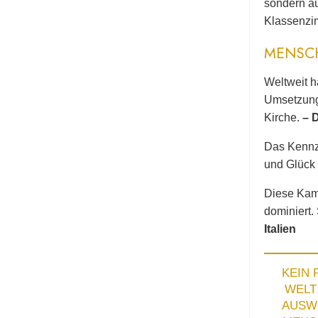
sondern au
Klassenzi
MENSC
Weltweit h
Umsetzung 
Kirche.
– 
Das Kennze
und Glück 
Diese Kamp
dominiert.
Italien
KEIN
WEL
AUSW