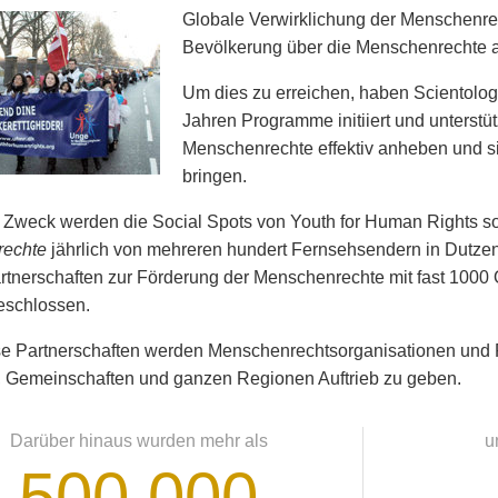
Globale Verwirklichung der Menschenrech
Bevölkerung über die Menschenrechte au
Um dies zu erreichen, haben Scientology
Jahren Programme initiiert und unterstü
Menschenrechte effektiv anheben und 
bringen.
 Zweck werden die Social Spots von Youth for Human Rights s
echte
jährlich von mehreren hundert Fernsehsendern in Dutzen
tnerschaften zur Förderung der Menschenrechte mit fast 1000
eschlossen.
e Partnerschaften werden Menschenrechts­organisationen und 
t, Gemeinschaften und ganzen Regionen Auftrieb zu geben.
Darüber hinaus wurden mehr als
u
500 000