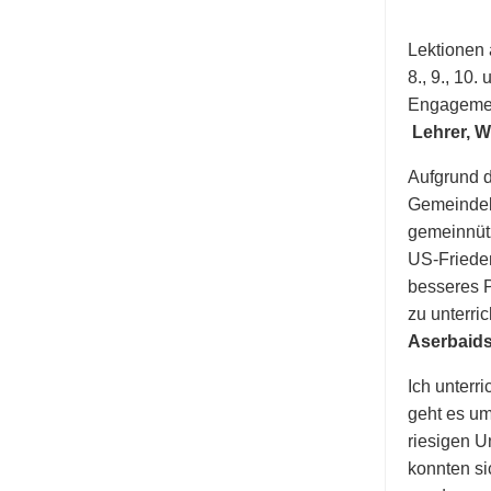
Lektionen 
8., 9., 10.
Engagemen
Lehrer, W
Aufgrund d
Gemeindek
gemeinnütz
US-Frieden
besseres 
zu unterri
Aserbaid
Ich unterr
geht es um
riesigen U
konnten si