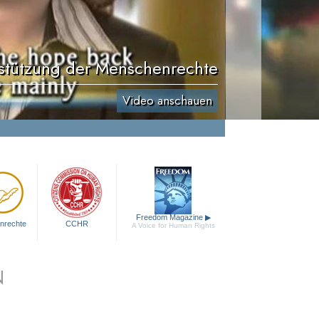
stützung der Menschenrechte
Video anschauen
Freedom Magazine
▶
nrechte
CCHR
A Voice for Human Rights
N