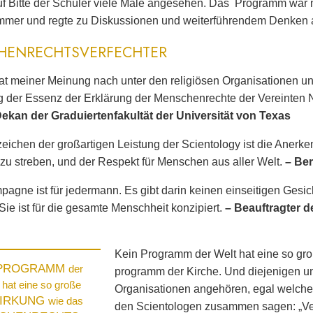
f Bitte der Schüler viele Male angesehen. Das Programm war ni
mmer und regte zu Diskussionen und weiterführendem Denken 
HENRECHTSVERFECHTER
at meiner Meinung nach unter den religiösen Organisationen un
der Essenz der Erklärung der Menschenrechte der Vereinten N
Dekan der Graduiertenfakultät der Universität von Texas
ichen der großartigen Leistung der Scientology ist die Anerk
zu streben, und der Respekt für Menschen aus aller Welt.
– Ber
agne ist für jedermann. Es gibt darin keinen einseitigen Ges
 Sie ist für die gesamte Menschheit konzipiert.
– Beauftragter 
Kein Programm der Welt hat eine so gr
 PROGRAMM
der
programm der Kirche. Und diejenigen un
T
hat eine so große
Organisationen angehören, egal welchen
IRKUNG
wie das
den Scientologen zusammen sagen: „Ver