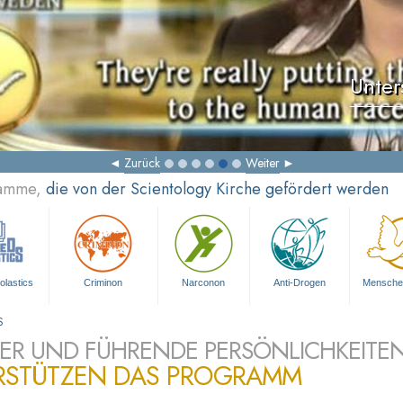
Unter
Zurück
Weiter
ramme,
die von der Scientology Kirche gefördert werden
olastics
Criminon
Narconon
Anti-Drogen
Mensche
S
ER UND FÜHRENDE PERSÖNLICHKEITE
RSTÜTZEN DAS PROGRAMM