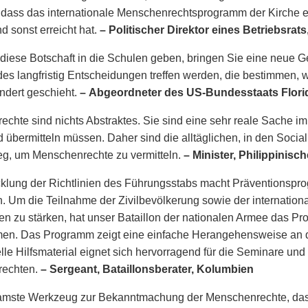
 dass das internationale Menschenrechtsprogramm der Kirche e
d sonst erreicht hat.
– Politischer Direktor eines Betriebsrat
diese Botschaft in die Schulen geben, bringen Sie eine neue G
des langfristig Entscheidungen treffen werden, die bestimmen,
ndert geschieht.
– Abgeordneter des US-Bundesstaats Flori
chte sind nichts Abstraktes. Sie sind eine sehr reale Sache im 
d übermitteln müssen. Daher sind die alltäglichen, in den Socia
eg, um Menschenrechte zu vermitteln.
– Minister, Philippinisc
klung der Richtlinien des Führungsstabs macht Präventionspr
ch. Um die Teilnahme der Zivilbevölkerung sowie der internatio
 zu stärken, hat unser Bataillon der nationalen Armee das P
n. Das Programm zeigt eine einfache Herangehensweise an d
lle Hilfsmaterial eignet sich hervorragend für die Seminare und 
echten.
– Sergeant, Bataillonsberater, Kolumbien
amste Werkzeug zur Bekanntmachung der Menschenrechte, das