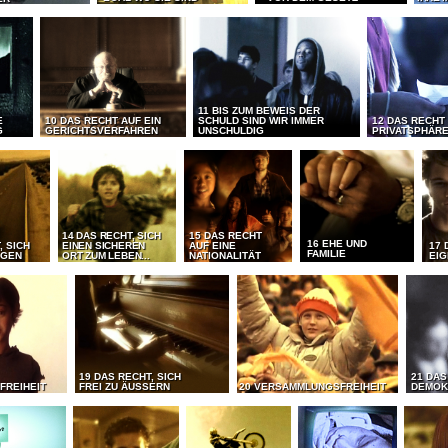
11 BIS ZUM BEWEIS DER
E
10 DAS RECHT AUF EIN
SCHULD SIND WIR IMMER
12 DAS RECHT
G
GERICHTSVERFAHREN
UNSCHULDIG
PRIVATSPHÄR
14 DAS RECHT, SICH
15 DAS RECHT
16 EHE UND
, SICH
EINEN SICHEREN
AUF EINE
17 
FAMILIE
EGEN
ORT ZUM LEBEN...
NATIONALITÄT
EI
19 DAS RECHT, SICH
21 DAS
FREIHEIT
FREI ZU ÄUSSERN
20 VERSAMMLUNGSFREIHEIT
DEMOK