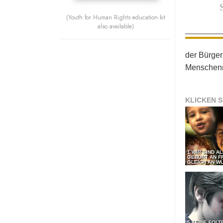
(Youth for Human Rights education kit
also available)
der Bürger
Menschenr
KLICKEN S
1 WIR SIND A
GEBURT AN F
GLEICH AN WÜ
5 KEINE FOLT