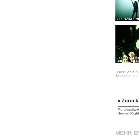
22 SOZIALE S
27 DER SCHU
URHEBERREC
Jeder Social S
Szenarien, di
« Zurück
Multimedia-A
Human Righ
MEHR E