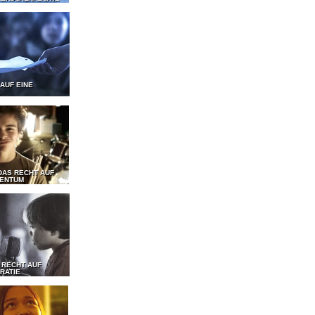
 AUF EINE
E
DAS RECHT AUF
GENTUM
 RECHT AUF
RATIE