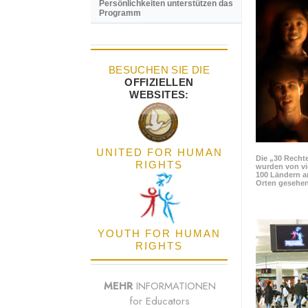
Persönlichkeiten unterstützen das
Programm
BESUCHEN SIE DIE
OFFIZIELLEN
WEBSITES:
UNITED FOR HUMAN
Die „30 Rechte
RIGHTS
wurden von vi
100 Ländern a
Orten gesehen
YOUTH FOR HUMAN
RIGHTS
MEHR
INFORMATIONEN
for Educators