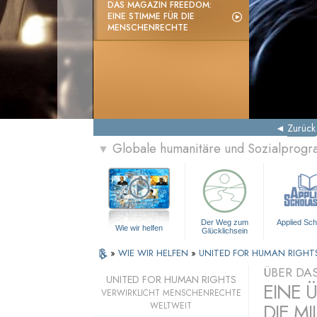
DAS MAGAZIN FREEDOM:
EINE STIMME FÜR DIE
MENSCHENRECHTE
Zurück
Globale humanitäre und Sozialprog
▼
Der Weg zum
Applied Sch
Wie wir helfen
Glücklichsein
»
WIE WIR HELFEN
»
UNITED FOR HUMAN RIGHT
ÜBER DA
UNITED FOR HUMAN RIGHTS
EINE 
VERWIRKLICHT MENSCHENRECHTE
DIE MI
WELTWEIT