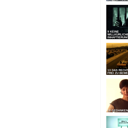
9 KEINE
WILLKÜRLICH
INHAFTIERUN
13 DAS RECHT
FREI ZU BEW
18 GEDANKEN