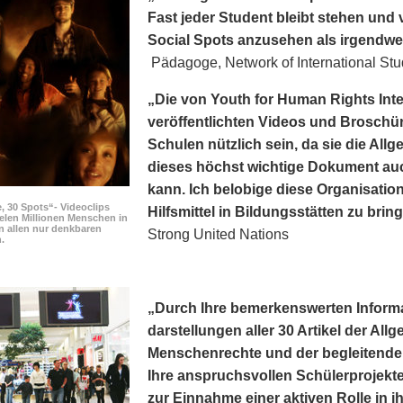
Fast jeder Student bleibt stehen und v
Social Spots anzusehen als irgendwe
Pädagoge, Network of International Stu
„Die von Youth for Human Rights Int
veröffentlichten Videos und Broschür
Schulen nützlich sein, da sie die Al
dieses höchst wichtige Dokument au
kann. Ich belobige diese Organisation
, 30 Spots“- Videoclips
Hilfsmittel in Bildungsstätten zu brin
elen Millionen Menschen in
n allen nur denkbaren
Strong United Nations
.
„Durch Ihre bemerkens­werten Inform
darstellungen aller 30 Artikel der Al
Menschenrechte und der begleitenden
Ihre anspruchsvollen Schülerprojekte
zur Einnahme einer aktiven Rolle in