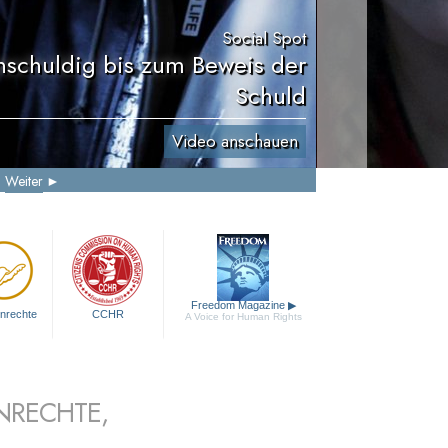
Social Spot
nschuldig bis zum Beweis der
Schuld
Video anschauen
Weiter
Freedom Magazine
▶
nrechte
CCHR
A Voice for Human Rights
NRECHTE,