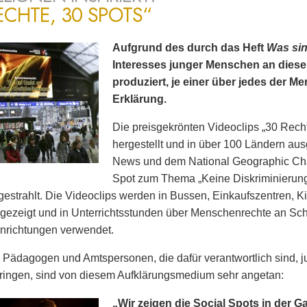
ECHTE, 30 SPOTS“
Aufgrund des durch das Heft
Was si
Interesses junger Menschen an dies
produziert, je einer über jedes der 
Erklärung.
Die preisgekrönten Videoclips „30 Rech
hergestellt und in über 100 Ländern ausg
News und dem National Geographic Cha
Spot zum Thema „Keine Diskriminierun
estrahlt. Die Videoclips werden in Bussen, Einkaufszentren, K
gezeigt und in Unterrichtsstunden über Menschenrechte an Sc
nrichtungen verwendet.
 Pädagogen und Amtspersonen, die dafür verantwortlich sind
ringen, sind von diesem Aufklärungsmedium sehr angetan:
„Wir zeigen die Social Spots in der G