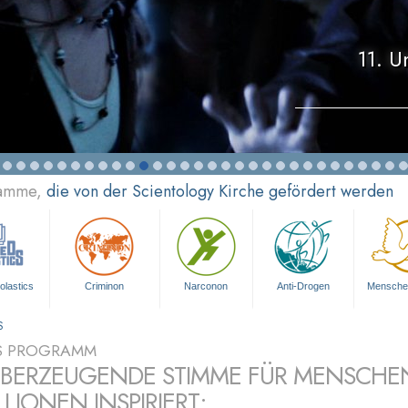
11. U
ramme,
die von der Scientology Kirche gefördert werden
olastics
Criminon
Narconon
Anti-Drogen
Mensche
S
S PROGRAMM
ÜBERZEUGENDE STIMME FÜR MENSCHE
LLIONEN INSPIRIERT: