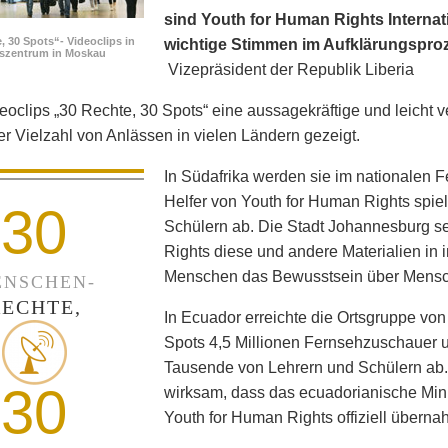
sind Youth for Human Rights Internati
, 30 Spots“- Videoclips in
wichtige Stimmen im Aufklärungspro
fszentrum in Moskau
Vizepräsident der Republik Liberia
eoclips „30 Rechte, 30 Spots“ eine aussagekräftige und leicht v
ner Vielzahl von Anlässen in vielen Ländern gezeigt.
In Südafrika werden sie im nationalen 
Helfer von Youth for Human Rights spie
30
Schülern ab. Die Stadt Johannesburg set
Rights diese und andere Materialien in
Menschen das Bewusstsein über Mensc
NSCHEN-
RECHTE,
In Ecuador erreichte die Ortsgruppe von
Spots 4,5 Millionen Fernsehzuschauer un
Tausende von Lehrern und Schülern ab
30
wirksam, dass das ecuadorianische Min
Youth for Human Rights offiziell überna