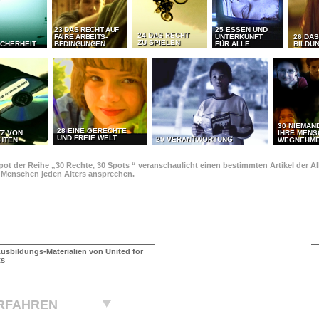
23 DAS RECHT AUF
25 ESSEN UND
24 DAS RECHT
FAIRE ARBEITS-
UNTERKUNFT
26 DAS
ZU SPIELEN
ICHERHEIT
BEDINGUNGEN
FÜR ALLE
BILDU
30 NIEMAN
28 EINE GERECHTE
TZ VON
IHRE MEN
UND FREIE WELT
29 VERANTWORTUNG
HTEN
WEGNEHM
pot der Reihe „30 Rechte, 30 Spots “ veranschaulicht einen bestimmten Artikel der 
e Menschen jeden Alters ansprechen.
usbildungs-Materialien von United for
ts
RFAHREN