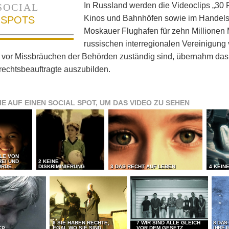
In Russland werden die Videoclips „30 R
SOCIAL
Kinos und Bahnhöfen sowie im Handels
SPOTS
Moskauer Flughafen für zehn Millionen 
russischen interregionalen Vereinigun
 vor Missbräuchen der Behörden zuständig sind, übernahm das 
echtsbeauftragte auszubilden.
IE AUF EINEN SOCIAL SPOT, UM DAS VIDEO ZU SEHEN
LLE VON
REI UND
2 KEINE
RDE...
DISKRIMINIERUNG
3 DAS RECHT AUF LEBEN
4 KEIN
6 SIE HABEN RECHTE,
7 WIR SIND ALLE GLEICH
8 DAS
EGAL WO SIE SIND
VOR DEM GESETZ
IHRE 
ER