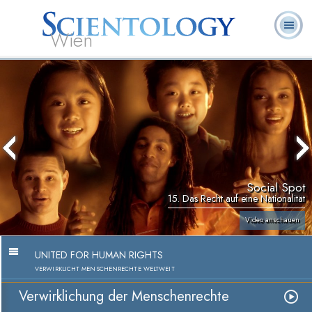
Wien
L. Ron
Was ist
Ehrenamtliche
Häufig gestellte
Bücher
Hubbard
Scientology?
Geistliche
Fragen
Social Spot
15. Das Recht auf eine Nationalität
Video anschauen
UNITED FOR HUMAN RIGHTS
VERWIRKLICHT MENSCHENRECHTE WELTWEIT
Verwirklichung der Menschenrechte