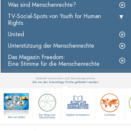
Was sind Menschenrechte?
TV-Social-Spots von Youth for Human
Rights
United
Unterstützung der Menschenrechte
Das Magazin Freedom:
Eine Stimme für die Menschenrechte
Globale humanitäre und Sozialprogramme,
die von der Scientology Kirche gefördert werden
▼
Der Weg zum
Applied Scholastics
Criminon
Wie wir helfen
Glücklichsein