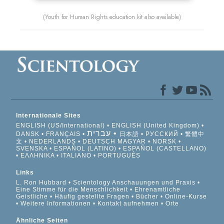
(Youth for Human Rights education kit also available)
Internationale Sites
ENGLISH (US/International)
ENGLISH (United Kingdom)
עברית
DANSK
FRANÇAIS
日本語
РУССКИЙ
繁體中
文
NEDERLANDS
DEUTSCH
MAGYAR
NORSK
SVENSKA
ESPAÑOL (LATINO)
ESPAÑOL (CASTELLANO)
ΕΛΛΗΝΙΚA
ITALIANO
PORTUGUÊS
Links
L. Ron Hubbard
Scientology Anschauungen und Praxis
Eine Stimme für die Menschlichkeit
Ehrenamtliche
Geistliche
Häufig gestellte Fragen
Bücher
Online-Kurse
Weitere Informationen
Kontakt aufnehmen
Orte
Ähnliche Seiten