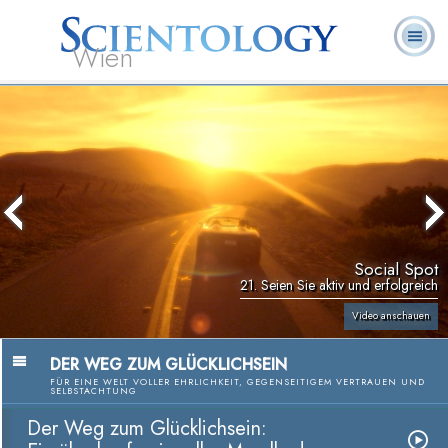
Wien
L. Ron
Was ist
Ehrenamtliche
Häufig gestellte
Bücher
Hubbard
Scientology?
Geistliche
Fragen
Social Spot
21. Seien Sie aktiv und erfolgreich
Video anschauen
DER WEG ZUM GLÜCKLICHSEIN
FÜR EINE WELT VOLLER EHRLICHKEIT, GEGENSEITIGEM VERTRAUEN UND
SELBSTACHTUNG
Der Weg zum Glücklichsein: