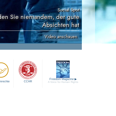
Social Spot
den Sie niemandem, der gute
Absichten hat
Video anschauen
Freedom Magazine
▶
nrechte
CCHR
A Voice for Human Rights