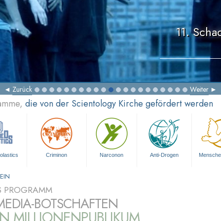
11. Scha
Zurück
Weiter
ramme,
die von der Scientology Kirche gefördert werden
olastics
Criminon
Narconon
Anti-Drogen
Mensche
EIN
S PROGRAMM
MEDIA-BOTSCHAFTEN
IN MILLIONENPUBLIKUM