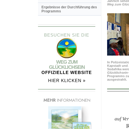
Jährlich sehe
Weg zum Glück
Ergebnisse der Durchführung des
Programms
BESUCHEN SIE DIE
WEG ZUM
In Polizeistat
Kapstadt und 
GLÜCKLICHSEIN
Südafrika wer
OFFIZIELLE WEBSITE
Glücklichsein
Programms zu
ausgestrahlt.
HIER KLICKEN »
MEHR
INFORMATIONEN
auf Ve