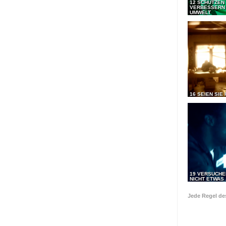
12 SCHÜTZEN
VERBESSERN 
UMWELT
16 SEIEN SIE 
19 VERSUCHE
NICHT ETWAS 
Jede Regel d