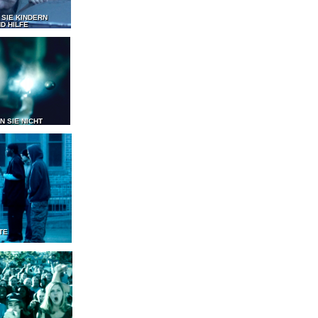
 SIE KINDERN
D HILFE
N SIE NICHT
TE