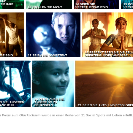
 UND
SIE IHRE
14 SEIEN SIE
15 KO
13 STEHLEN SIE NICHT
VERTRAUENSWÜRDIG
VERP
18 RESPEKTIEREN SIE DIE REL
FLEISSIG
17 SEIEN SIE KOMPETENT
ÜBERZEUGUNGEN ANDERER
20 VERSUCHEN SIE,
N SIE, ANDEREN
ANDERE SO ZU
ANZUTUN, ...
BEHANDELN ...
21 SEIEN SIE AKTIV UND ERFOLGRE
es
Wegs zum Glücklichsein
wurde in einer Reihe von 21 Social Spots mit Leben erfüllt.