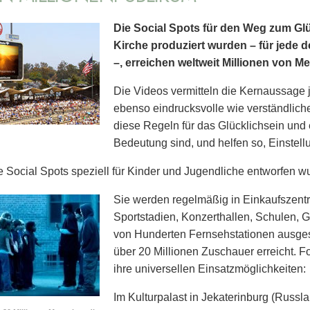
Die Social Spots für den Weg zum Glü
Kirche produziert wurden – für jede d
–, erreichen weltweit Millionen von M
Die Videos vermitteln die Kernaussage 
ebenso eindrucksvolle wie verständlich
diese Regeln für das Glücklichsein und
Bedeutung sind, und helfen so, Einstel
 Social Spots speziell für Kinder und Jugendliche entworfen wu
Sie werden regelmäßig in Einkaufszent
Sport­stadien, Konzerthallen, Schulen,
von Hunderten Fernsehstationen ausgest
über 20 Millionen Zuschauer erreicht. 
ihre universellen Einsatzmöglichkeiten:
Im Kulturpalast in Jekaterinburg (Russl