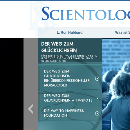
L. Ron Hubbard
Was ist 
DER WEG ZUM
GLÜCKLICHSEIN
FÜR EINE WELT VOLLER EHRLICHKEIT,
GEGENSEITIGEM VERTRAUEN UND
SELBSTACHTUNG
DER WEG ZUM
GLÜCKLICHSEIN:
EIN ÜBERKONFESSIONELLER
MORALKODEX
DER WEG ZUM
GLÜCKLICHSEIN –
TV-SPOTS
DIE WAY TO HAPPINESS
FOUNDATION