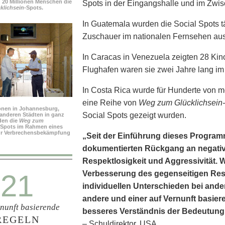
n 20 Millionen Menschen die
Spots in der Eingangshalle und im Zwi
lichsein-
Spots.
In Guatemala wurden die Social Spots täg
Zuschauer im nationalen Fernsehen aus
In Caracas in Venezuela zeigten 28 Kino
Flughafen waren sie zwei Jahre lang im
In Costa Rica wurde für Hunderte von m
eine Reihe von
Weg zum Glücklichsein-
ionen in Johannesburg,
Social Spots gezeigt wurden.
anderen Städten in ganz
den die
Weg zum
-Spots im Rahmen eines
r Verbrechensbekämpfung
„Seit der Einführung dieses Programm
dokumentierten Rückgang an negative
Respekt­losigkeit und Aggressivität.
21
Verbesserung des gegenseitigen Res
individuellen Unterschieden bei ande
andere und einer auf Vernunft basier
rnunft basierende
besseres Verständnis der Bedeutung
REGELN
– Schuldirektor, USA