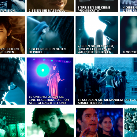
3 TREIBEN SIE KEINE
4 GEBEN
 AUF SICH
2 SEIEN SIE MASSVOLL
PROMISKUITÄT
LIEBE UN
7 SEIEN SIE BESTREBT,
IHRE ELTERN
6 GEBEN SIE EIN GUTES
SICH IM LEBEN AN DIE
IE IHNEN
BEISPIEL
WAHRHEIT ZU HALTEN
8 MORDE
10 UNTERSTÜTZEN SIE
CHTS
EINE REGIERUNG DIE FÜR
11 SCHADEN SIE NIEMANDEM, DER GU
ALLE GEDACHT IST UND ...
ABSICHTEN HAT