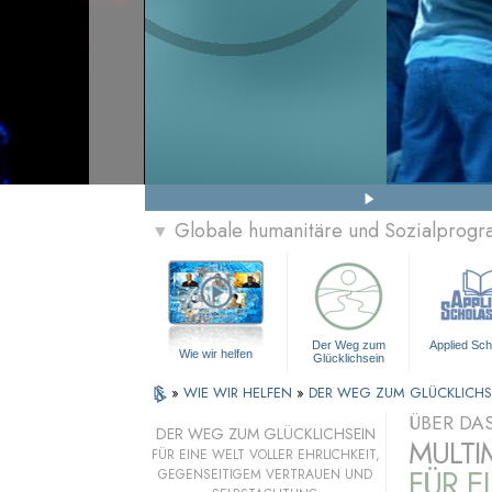
Globale humanitäre und Sozialprog
▼
Der Weg zum
Applied Sch
Wie wir helfen
Glücklichsein
»
WIE WIR HELFEN
»
DER WEG ZUM GLÜCKLICHS
ÜBER DA
DER WEG ZUM GLÜCKLICHSEIN
MULTI
FÜR EINE WELT VOLLER EHRLICHKEIT,
FÜR E
GEGENSEITIGEM VERTRAUEN UND