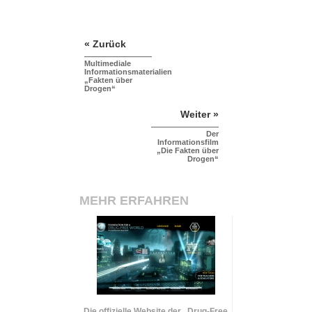
« Zurück
Multimediale
Informationsmaterialien
„Fakten über
Drogen“
Weiter »
Der
Informationsfilm
„Die Fakten über
Drogen“
MEHR ERFAHREN
Die offizielle Website der „Drug-Free