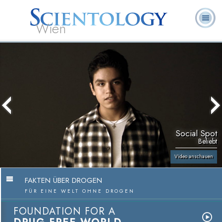
Wien
L. Ron
Was ist
Ehrenamtliche
Häufig gestellte
Bücher
Hubbard
Scientology?
Geistliche
Fragen
Social Spot
Beliebt
Video anschauen
FAKTEN ÜBER DROGEN
FÜR EINE WELT OHNE DROGEN
FOUNDATION FOR A