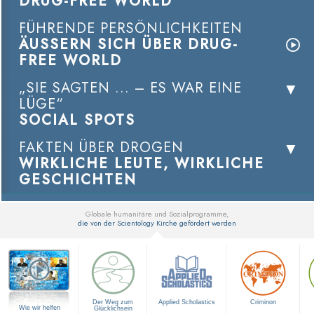
DRUG-FREE WORLD
FÜHRENDE PERSÖNLICHKEITEN
ÄUSSERN SICH ÜBER DRUG-
FREE WORLD
„SIE SAGTEN ... – ES WAR EINE
LÜGE“
SOCIAL SPOTS
FAKTEN ÜBER DROGEN
WIRKLICHE LEUTE, WIRKLICHE
GESCHICHTEN
Globale humanitäre und Sozialprogramme,
die von der Scientology Kirche gefördert werden
▼
Der Weg zum
Applied Scholastics
Criminon
Wie wir helfen
Glücklichsein