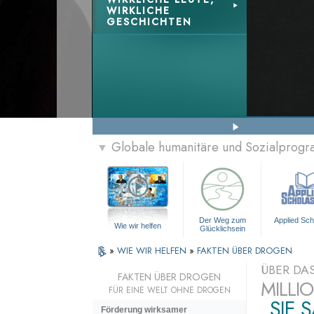
WIRKLICHE
GESCHICHTEN
Globale humanitäre und Sozialprog
▼
Der Weg zum
Applied Sch
Wie wir helfen
Glücklichsein
»
WIE WIR HELFEN
»
FAKTEN ÜBER DROGEN
ÜBER DA
FAKTEN ÜBER DROGEN
MILLI
FÜR EINE WELT OHNE DROGEN
„SIE 
Förderung wirksamer