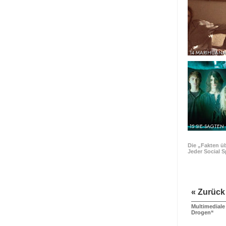
14 MARIHUANA
15 SIE SAGTEN
Die „Fakten ü
Jeder Social S
« Zurück
Multimediale
Drogen“