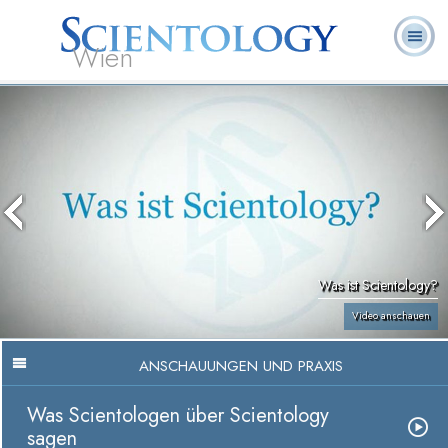
Wien
L. Ron
Was ist
Ehrenamtliche
Häufig gestellte
Bücher
Hubbard
Scientology?
Geistliche
Fragen
Was ist Scientology?
Video anschauen
ANSCHAUUNGEN UND PRAXIS
Was Scientologen über Scientology
sagen