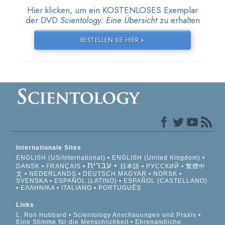
Hier klicken, um ein KOSTENLOSES Exemplar
der DVD
Scientology: Eine Übersicht
zu erhalten
BESTELLEN SIE HIER »
Internationale Sites
ENGLISH (US/International)
ENGLISH (United Kingdom)
עברית
DANSK
FRANÇAIS
日本語
РУССКИЙ
繁體中
文
NEDERLANDS
DEUTSCH
MAGYAR
NORSK
SVENSKA
ESPAÑOL (LATINO)
ESPAÑOL (CASTELLANO)
ΕΛΛΗΝΙΚA
ITALIANO
PORTUGUÊS
Links
L. Ron Hubbard
Scientology Anschauungen und Praxis
Eine Stimme für die Menschlichkeit
Ehrenamtliche