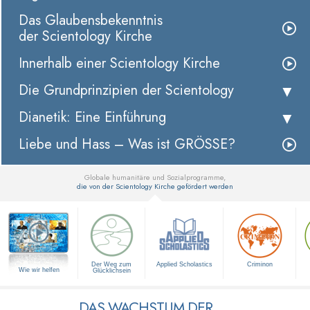
Das Glaubensbekenntnis
der Scientology Kirche
Innerhalb einer Scientology Kirche
Die Grundprinzipien der Scientology
Dianetik: Eine Einführung
Liebe und Hass – Was ist GRÖSSE?
Globale humanitäre und Sozialprogramme,
die von der Scientology Kirche gefördert werden
▼
Der Weg zum
Applied Scholastics
Criminon
Wie wir helfen
Glücklichsein
DAS WACHSTUM DER