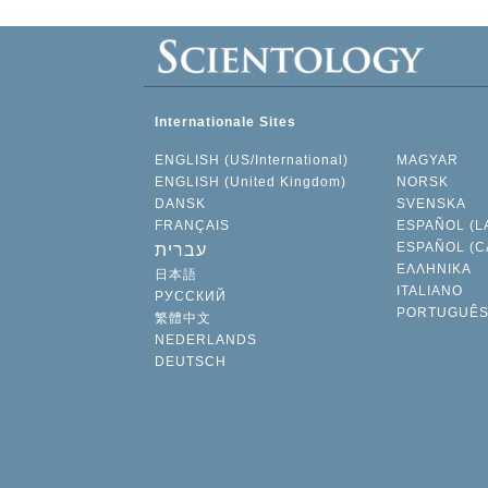
Internationale Sites
ENGLISH (US/International)
MAGYAR
ENGLISH (United Kingdom)
NORSK
DANSK
SVENSKA
FRANÇAIS
ESPAÑOL (L
ESPAÑOL (C
עברית
ΕΛΛΗΝΙΚA
日本語
ITALIANO
РУССКИЙ
PORTUGUÊ
繁體中文
NEDERLANDS
DEUTSCH