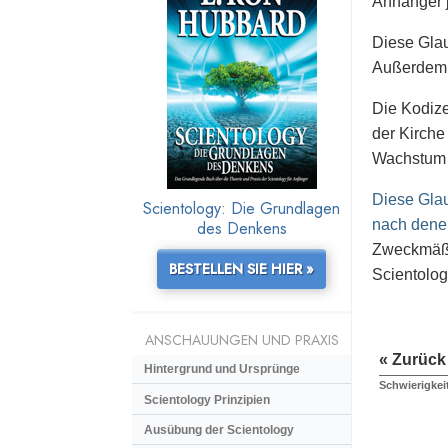
Anhänger 
Diese Glau
Außerdem b
Die Kodiz
der Kirche
Wachstum 
Diese Gla
Scientology: Die Grundlagen
nach denen
des Denkens
Zweckmäßig
BESTELLEN SIE HIER »
Scientolog
ANSCHAUUNGEN UND PRAXIS
« Zurück
Hintergrund und Ursprünge
Schwierigkei
Scientology Prinzipien
Ausübung der Scientology