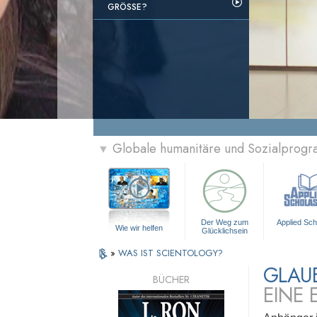
GRÖSSE?
Globale humanitäre und Sozialprog
▼
Der Weg zum
Applied Sch
Wie wir helfen
Glücklichsein
»
WAS IST SCIENTOLOGY?
GLAU
BÜCHER
EINE