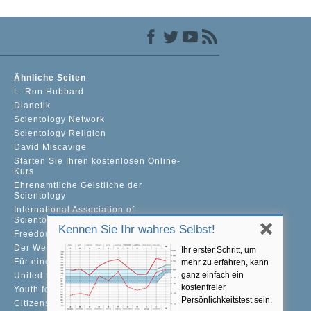
Ähnliche Seiten
L. Ron Hubbard
Dianetik
Scientology Network
Scientology Religion
David Miscavige
Starten Sie Ihren kostenlosen Online-
Kurs
Ehrenamtliche Geistliche der
Scientology
International Association of
Scientologists
Kennen Sie Ihr wahres Selbst!
Freedom Magazine
Der Weg zum Glücklichsein
Ihr erster Schritt, um
Für eine Welt ohne Drogenkonsum
mehr zu erfahren, kann
ganz einfach ein
United for Human Rights
kostenfreier
Youth for Human Rights
Persönlichkeitstest sein.
Citizens Commission on Human Rights