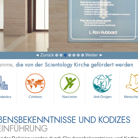
Zurück
Weiter
ramme,
die von der Scientology Kirche gefördert werden
olastics
Criminon
Narconon
Anti-Drogen
Mensche
BENSBEKENNTNISSE UND KODIZES
 EINFÜHRUNG