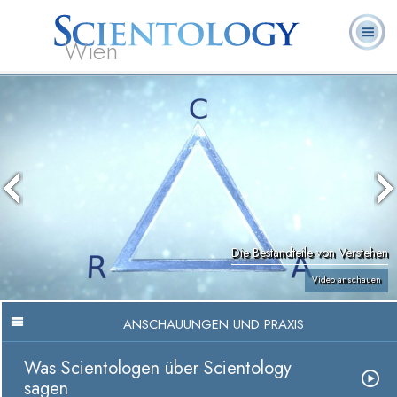
Wien
L. Ron
Was ist
Ehrenamtliche
Häufig gestellte
Bücher
Hubbard
Scientology?
Geistliche
Fragen
Die Bestandteile von Verstehen
Video anschauen
ANSCHAUUNGEN UND PRAXIS
Was Scientologen über Scientology
sagen