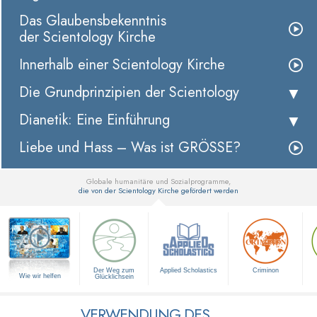
Das Glaubensbekenntnis
der Scientology Kirche
Innerhalb einer Scientology Kirche
Die Grundprinzipien der Scientology
Dianetik: Eine Einführung
Liebe und Hass – Was ist GRÖSSE?
Globale humanitäre und Sozialprogramme,
die von der Scientology Kirche gefördert werden
▼
Der Weg zum
Applied Scholastics
Criminon
Wie wir helfen
Glücklichsein
VERWENDUNG DES