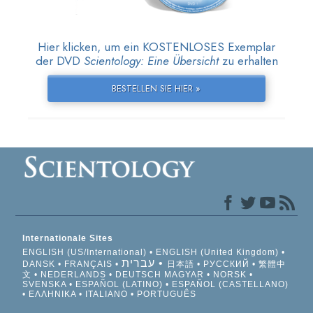
Hier klicken, um ein KOSTENLOSES Exemplar
der DVD
Scientology: Eine Übersicht
zu erhalten
BESTELLEN SIE HIER »
Internationale Sites
ENGLISH (US/International)
ENGLISH (United Kingdom)
עברית
DANSK
FRANÇAIS
日本語
РУССКИЙ
繁體中
文
NEDERLANDS
DEUTSCH
MAGYAR
NORSK
SVENSKA
ESPAÑOL (LATINO)
ESPAÑOL (CASTELLANO)
ΕΛΛΗΝΙΚA
ITALIANO
PORTUGUÊS