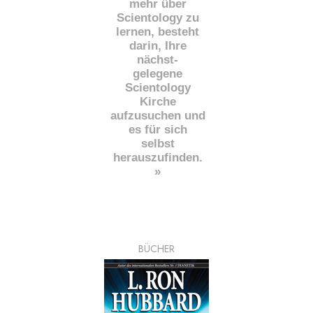
mehr über
Scientology zu
lernen, besteht
darin, Ihre
nächst
-
gelegene
Scientology
Kirche
aufzusuchen und
es für sich
selbst
herauszufinden.
»
BÜCHER