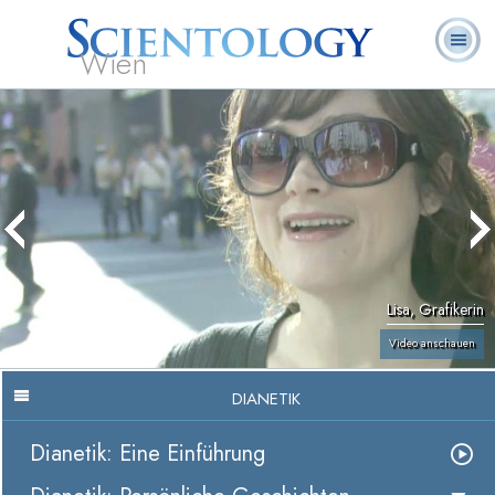
Wien
L. Ron
Was ist
Ehrenamtliche
Häufig gestellte
Bücher
Hubbard
Scientology?
Geistliche
Fragen
Lisa, Grafikerin
Video anschauen
DIANETIK
Dianetik: Eine Einführung