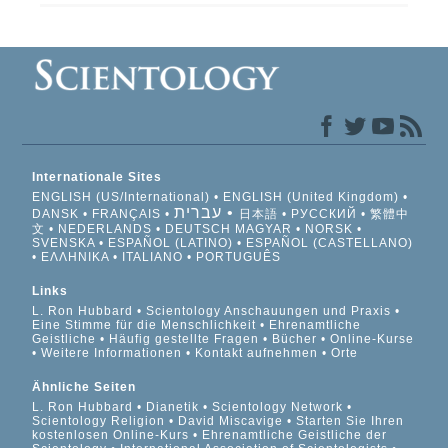
Internationale Sites
ENGLISH (US/International)
ENGLISH (United Kingdom)
עברית
DANSK
FRANÇAIS
日本語
РУССКИЙ
繁體中
文
NEDERLANDS
DEUTSCH
MAGYAR
NORSK
SVENSKA
ESPAÑOL (LATINO)
ESPAÑOL (CASTELLANO)
ΕΛΛΗΝΙΚA
ITALIANO
PORTUGUÊS
Links
L. Ron Hubbard
Scientology Anschauungen und Praxis
Eine Stimme für die Menschlichkeit
Ehrenamtliche
Geistliche
Häufig gestellte Fragen
Bücher
Online-Kurse
Weitere Informationen
Kontakt aufnehmen
Orte
Ähnliche Seiten
L. Ron Hubbard
Dianetik
Scientology Network
Scientology Religion
David Miscavige
Starten Sie Ihren
kostenlosen Online-Kurs
Ehrenamtliche Geistliche der