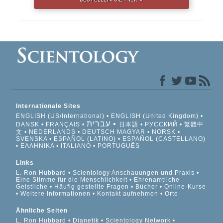
Internationale Sites
ENGLISH (US/International)
ENGLISH (United Kingdom)
עברית
DANSK
FRANÇAIS
日本語
РУССКИЙ
繁體中
文
NEDERLANDS
DEUTSCH
MAGYAR
NORSK
SVENSKA
ESPAÑOL (LATINO)
ESPAÑOL (CASTELLANO)
ΕΛΛΗΝΙΚA
ITALIANO
PORTUGUÊS
Links
L. Ron Hubbard
Scientology Anschauungen und Praxis
Eine Stimme für die Menschlichkeit
Ehrenamtliche
Geistliche
Häufig gestellte Fragen
Bücher
Online-Kurse
Weitere Informationen
Kontakt aufnehmen
Orte
Ähnliche Seiten
L. Ron Hubbard
Dianetik
Scientology Network