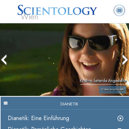
Wien
L. Ron
Was ist
Ehrenamtliche
Häufig gestellte
Bücher
Hubbard
Scientology?
Geistliche
Fragen
Kristina, leitende Angestellte
Video anschauen
DIANETIK
Dianetik: Eine Einführung