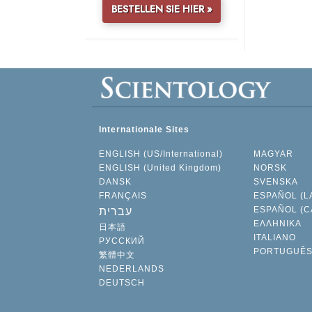
BESTELLEN SIE HIER »
Internationale Sites
ENGLISH (US/International)
MAGYAR
ENGLISH (United Kingdom)
NORSK
DANSK
SVENSKA
FRANÇAIS
ESPAÑOL (L
ESPAÑOL (C
עברית
ΕΛΛΗΝΙΚA
日本語
ITALIANO
РУССКИЙ
PORTUGUÊ
繁體中文
NEDERLANDS
DEUTSCH