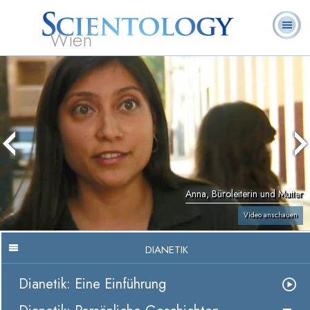
Wien
L. Ron
Was ist
Ehrenamtliche
Häufig gestellte
Bücher
Hubbard
Scientology?
Geistliche
Fragen
Anna, Büroleiterin und Mutter
Video anschauen
DIANETIK
Dianetik: Eine Einführung