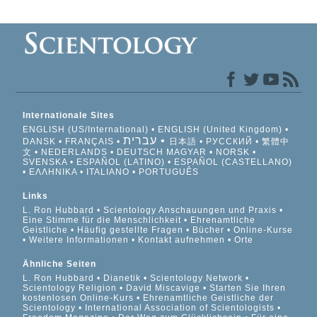
Internationale Sites
ENGLISH (US/International)
ENGLISH (United Kingdom)
עברית
DANSK
FRANÇAIS
日本語
РУССКИЙ
繁體中
文
NEDERLANDS
DEUTSCH
MAGYAR
NORSK
SVENSKA
ESPAÑOL (LATINO)
ESPAÑOL (CASTELLANO)
ΕΛΛΗΝΙΚA
ITALIANO
PORTUGUÊS
Links
L. Ron Hubbard
Scientology Anschauungen und Praxis
Eine Stimme für die Menschlichkeit
Ehrenamtliche
Geistliche
Häufig gestellte Fragen
Bücher
Online-Kurse
Weitere Informationen
Kontakt aufnehmen
Orte
Ähnliche Seiten
L. Ron Hubbard
Dianetik
Scientology Network
Scientology Religion
David Miscavige
Starten Sie Ihren
kostenlosen Online-Kurs
Ehrenamtliche Geistliche der
Scientology
International Association of Scientologists