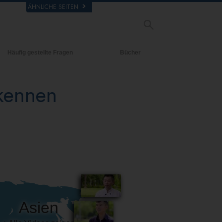
ÄHNLICHE SEITEN
Häufig gestellte Fragen
Bücher
rgrund und
Einführende Bücher
legende Prinzipien
 kennen
Hörbücher
halb einer Scientology Kirche
Einführungsvorträge
rganisation der Scientology
Filme