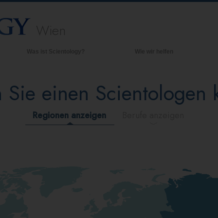
Wien
Was ist Scientology?
Wie wir helfen
Anschauungen und Praxis
Hinte
grund
 Sie einen Scientologen
Scientology Bekenntnisse und
Kodizes
Inner
Was Scientologen über Scientology
Die O
Regionen anzeigen
Berufe anzeigen
sagen
Lernen Sie einen Scientologen kennen
Innerhalb einer Scientology Kirche
Die Grundprinzipien der Scientology
Eine Einführung in die Dianetik
Liebe und Hass – Was ist Größe?