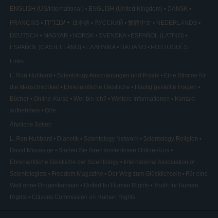
ENGLISH (US/International)
ENGLISH (United Kingdom)
DANSK
עברית
FRANÇAIS
日本語
РУССКИЙ
繁體中文
NEDERLANDS
DEUTSCH
MAGYAR
NORSK
SVENSKA
ESPAÑOL (LATINO)
ESPAÑOL (CASTELLANO)
ΕΛΛΗΝΙΚA
ITALIANO
PORTUGUÊS
Links
L. Ron Hubbard
Scientology Anschauungen und Praxis
Eine Stimme für
die Menschlichkeit
Ehrenamtliche Geistliche
Häufig gestellte Fragen
Bücher
Online-Kurse
Wer bin ich?
Weitere Informationen
Kontakt
aufnehmen
Orte
Ähnliche Seiten
L. Ron Hubbard
Dianetik
Scientology Network
Scientology Religion
David Miscavige
Starten Sie Ihren kostenlosen Online-Kurs
Ehrenamtliche Geistliche der Scientology
International Association of
Scientologists
Freedom Magazine
Der Weg zum Glücklichsein
Für eine
Welt ohne Drogenkonsum
United for Human Rights
Youth for Human
Rights
Citizens Commission on Human Rights