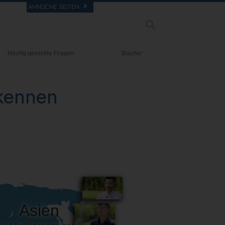
ÄHNLICHE SEITEN
Häufig gestellte Fragen
Bücher
rgrund und
Einführende Bücher
legende Prinzipien
 kennen
Hörbücher
halb einer Scientology Kirche
Einführungsvorträge
rganisation der Scientology
Filme