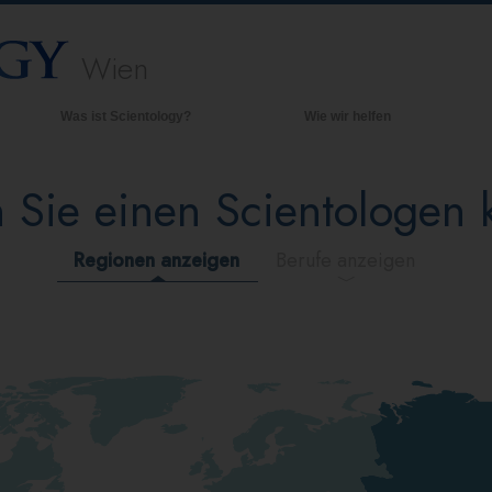
Wien
Was ist Scientology?
Wie wir helfen
Anschauungen und Praxis
Hinte
grund
 Sie einen Scientologen
Scientology Bekenntnisse und
Kodizes
Inner
Was Scientologen über Scientology
Die O
Regionen anzeigen
Berufe anzeigen
sagen
Lernen Sie einen Scientologen kennen
Innerhalb einer Scientology Kirche
Die Grundprinzipien der Scientology
Eine Einführung in die Dianetik
Liebe und Hass – Was ist Größe?