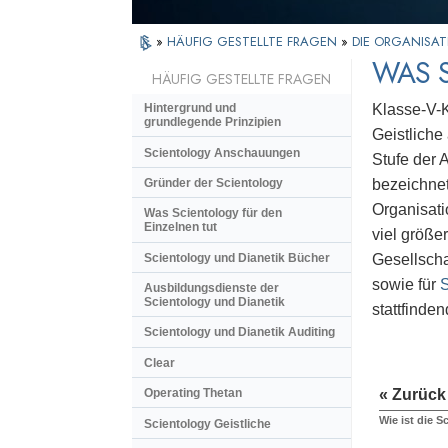
»
HÄUFIG GESTELLTE FRAGEN
»
DIE ORGANISAT
WAS S
HÄUFIG GESTELLTE FRAGEN
Klasse-V-K
Hintergrund und
grundlegende Prinzipien
Geistliche
Scientology Anschauungen
Stufe der 
Gründer der Scientology
bezeichnet
Organisati
Was Scientology für den
Einzelnen tut
viel größe
Scientology und Dianetik Bücher
Gesellscha
sowie für
Ausbildungsdienste der
Scientology und Dianetik
stattfinde
Scientology und Dianetik Auditing
Clear
« Zurück
Operating Thetan
Wie ist die S
Scientology Geistliche