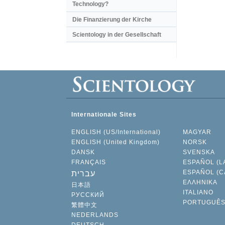
Technology?
Die Finanzierung der Kirche
Scientology in der Gesellschaft
Internationale Sites
ENGLISH (US/International)
MAGYAR
ENGLISH (United Kingdom)
NORSK
DANSK
SVENSKA
FRANÇAIS
ESPAÑOL (L
ESPAÑOL (C
עברית
ΕΛΛΗΝΙΚA
日本語
ITALIANO
РУССКИЙ
PORTUGUÊ
繁體中文
NEDERLANDS