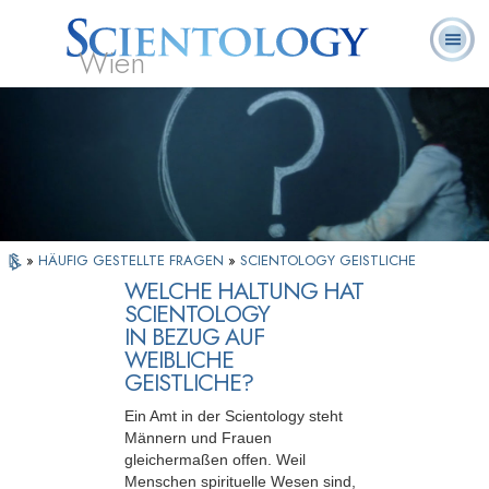
Wien
L. Ron
Was ist
Ehrenamtliche
Häufig gestellte
Bücher
Hubbard
Scientology?
Geistliche
Fragen
»
HÄUFIG GESTELLTE FRAGEN
»
SCIENTOLOGY GEISTLICHE
WELCHE HALTUNG HAT
SCIENTOLOGY
IN BEZUG AUF
WEIBLICHE
GEISTLICHE?
Ein Amt in der Scientology steht
Männern und Frauen
gleichermaßen offen. Weil
Menschen spirituelle Wesen sind,