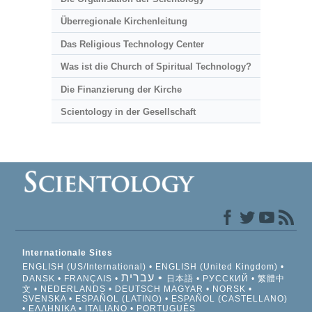
Überregionale Kirchenleitung
Das Religious Technology Center
Was ist die Church of Spiritual Technology?
Die Finanzierung der Kirche
Scientology in der Gesellschaft
Internationale Sites
ENGLISH (US/International)
ENGLISH (United Kingdom)
עברית
DANSK
FRANÇAIS
日本語
РУССКИЙ
繁體中
文
NEDERLANDS
DEUTSCH
MAGYAR
NORSK
SVENSKA
ESPAÑOL (LATINO)
ESPAÑOL (CASTELLANO)
ΕΛΛΗΝΙΚA
ITALIANO
PORTUGUÊS