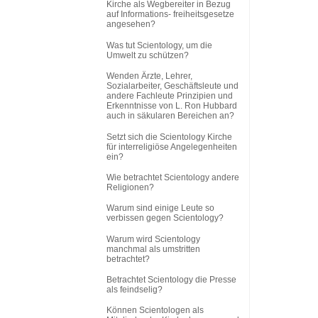
Kirche als Wegbereiter in Bezug
auf Informations
-
freiheitsgesetze
angesehen?
Was tut Scientology, um die
Umwelt zu schützen?
Wenden Ärzte, Lehrer,
Sozialarbeiter, Geschäftsleute und
andere Fachleute Prinzipien und
Erkenntnisse von L. Ron Hubbard
auch in säkularen Bereichen an?
Setzt sich die Scientology Kirche
für interreligiöse Angelegenheiten
ein?
Wie betrachtet Scientology andere
Religionen?
Warum sind einige Leute so
verbissen gegen Scientology?
Warum wird Scientology
manchmal als umstritten
betrachtet?
Betrachtet Scientology die Presse
als feindselig?
Können Scientologen als