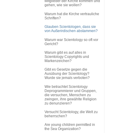
Mitglieder der Kirche kommen und
gehen, wie sie wollen?
Warum hat die Kirche vertrauliche
Schriften?
Glauben Scientologen, dass sie
von Außerirdischen abstammen?
Warum war Scientology so oft vor
Gericht?
Warum gibt es auf alles in
Scientology Copyrights und
Markenzeichen?
Gibt es Gesetze gegen die
Ausübung der Scientology?
Wurde sie jemals verboten?
Wie betrachtet Scientology
Deprogrammierer und Gruppen,
die versuchen, Menschen zu
zwingen, ihre gewählte Religion
zu denunzieren?
Versucht Scientology, die Welt zu
beherrschen?
Are young children permitted in
the Sea Organization?