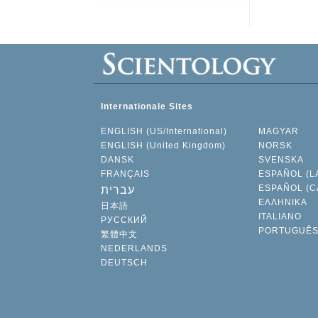
Internationale Sites
ENGLISH (US/International)
MAGYAR
ENGLISH (United Kingdom)
NORSK
DANSK
SVENSKA
FRANÇAIS
ESPAÑOL (L
ESPAÑOL (C
עברית
ΕΛΛΗΝΙΚA
日本語
ITALIANO
РУССКИЙ
PORTUGUÊ
繁體中文
NEDERLANDS
DEUTSCH