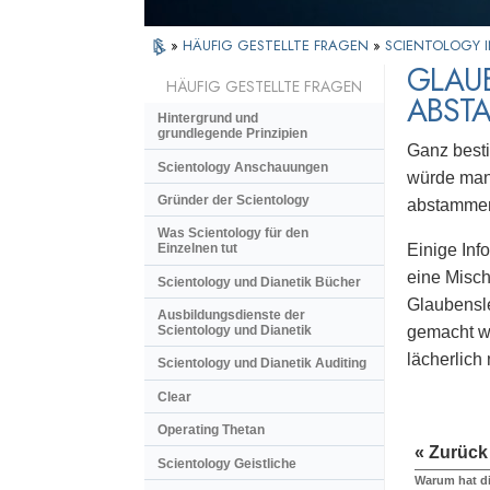
»
HÄUFIG GESTELLTE FRAGEN
»
SCIENTOLOGY I
GLAUB
HÄUFIG GESTELLTE FRAGEN
ABST
Hintergrund und
grundlegende Prinzipien
Ganz besti
Scientology Anschauungen
würde man 
Gründer der Scientology
abstammen,
Was Scientology für den
Einige Inf
Einzelnen tut
eine Misch
Scientology und Dianetik Bücher
Glaubensle
Ausbildungsdienste der
gemacht we
Scientology und Dianetik
lächerlich
Scientology und Dianetik Auditing
Clear
Operating Thetan
« Zurück
Scientology Geistliche
Warum hat di