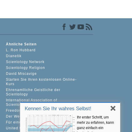
Ähnliche Seiten
L. Ron Hubbard
Dianetik
Scientology Network
Scientology Religion
David Miscavige
Starten Sie Ihren kostenlosen Online-
Kurs
Ehrenamtliche Geistliche der
Scientology
International Association of
Scientologists
Kennen Sie Ihr wahres Selbst!
Freedom Magazine
Der Weg zum Glücklichsein
Ihr erster Schritt, um
Für eine Welt ohne Drogenkonsum
mehr zu erfahren, kann
ganz einfach ein
United for Human Rights