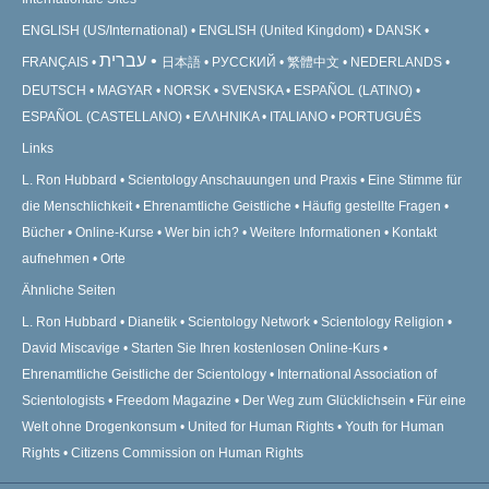
ENGLISH (US/International)
ENGLISH (United Kingdom)
DANSK
עברית
FRANÇAIS
日本語
РУССКИЙ
繁體中文
NEDERLANDS
DEUTSCH
MAGYAR
NORSK
SVENSKA
ESPAÑOL (LATINO)
ESPAÑOL (CASTELLANO)
ΕΛΛΗΝΙΚA
ITALIANO
PORTUGUÊS
Links
L. Ron Hubbard
Scientology Anschauungen und Praxis
Eine Stimme für
die Menschlichkeit
Ehrenamtliche Geistliche
Häufig gestellte Fragen
Bücher
Online-Kurse
Wer bin ich?
Weitere Informationen
Kontakt
aufnehmen
Orte
Ähnliche Seiten
L. Ron Hubbard
Dianetik
Scientology Network
Scientology Religion
David Miscavige
Starten Sie Ihren kostenlosen Online-Kurs
Ehrenamtliche Geistliche der Scientology
International Association of
Scientologists
Freedom Magazine
Der Weg zum Glücklichsein
Für eine
Welt ohne Drogenkonsum
United for Human Rights
Youth for Human
Rights
Citizens Commission on Human Rights