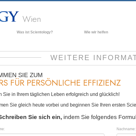
Wien
Was ist Scientology?
Wie wir helfen
Anschauungen und Praxis
Hinte
grund
Scientology Bekenntnisse und
WEITERE INFORMA
Kodizes
Inner
Was Scientologen über Scientology
Die O
sagen
MMEN SIE ZUM
RS FÜR PERSÖNLICHE EFFIZIENZ
Lernen Sie einen Scientologen kennen
Innerhalb einer Scientology Kirche
 Sie in Ihrem täglichen Leben erfolgreich und glücklich!
Die Grundprinzipien der Scientology
en Sie gleich heute vorbei und beginnen Sie Ihren ersten Scie
Eine Einführung in die Dianetik
Schreiben Sie sich ein,
indem Sie folgendes Formul
Liebe und Hass – Was ist Größe?
me:
Nachname: