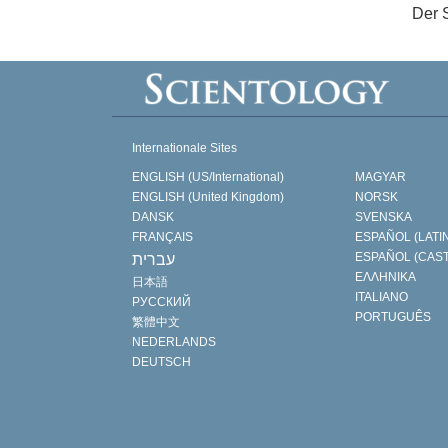
Der 
Internationale Sites
ENGLISH (US/International)
MAGYAR
ENGLISH (United Kingdom)
NORSK
DANSK
SVENSKA
FRANÇAIS
ESPAÑOL (LATI
ESPAÑOL (CAS
עברית
ΕΛΛΗΝΙΚA
日本語
ITALIANO
РУССКИЙ
PORTUGUÊS
繁體中文
NEDERLANDS
DEUTSCH